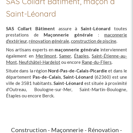
SAS Collart Bâtiment, maçon à
Saint-Léonard
SAS Collart Bâtiment
assure à
Saint-Léonard
toutes
prestations de
Maçonnerie générale
:
maçonnerie
d'extérieur
,
rénovation générale
,
construction de piscine
.
Nos artisans experts en
maçonnerie générale
interviennent
également en
Merlimont
,
Samer
,
Étaples
,
Saint-Étienne-au-
Mont
,
Neufchâtel-Hardelot
ou encore
Rang-du-Fliers
.
Située dans la région
Nord-Pas-de-Calais-Picardie
et dans le
département
Pas-de-Calais
,
Saint-Léonard
(62360) est une
ville de 3581 habitants.
Saint-Léonard
est située à proximité
d'Outreau, Boulogne-sur-Mer, Saint-Martin-Boulogne,
Étaples ou encore Berck.
Construction - Maçonnerie - Rénovation -