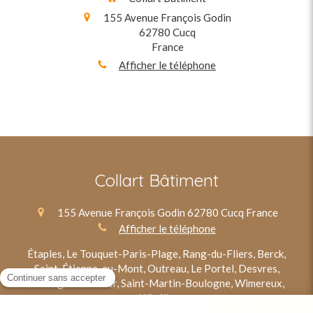
155 Avenue François Godin
62780
Cucq
France
Afficher le téléphone
Collart Bâtiment
155 Avenue François Godin
62780
Cucq
France
Afficher le téléphone
Étaples, Le Touquet-Paris-Plage, Rang-du-Fliers, Berck,
Saint-Étienne-au-Mont, Outreau, Le Portel, Desvres,
Boulogne-sur-Mer, Saint-Martin-Boulogne, Wimereux,
Wimille