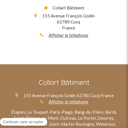
Collart Bâtiment
155 Avenue François Godin
62780
Cucq
France
Afficher le téléphone
Collart Bâtiment
155 Avenue François Godin
62780
Cucq
France
Afficher le téléphone
Étaples, Le Touquet-Paris-Plage, Rang-du-Fliers, Berck,
Saint-Étienne-au-Mont, Outreau, Le Portel, Desvres,
Boulogne-sur-Mer, Saint-Martin-Boulogne, Wimereux,