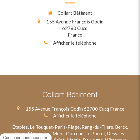
Collart Bâtiment
155 Avenue François Godin
62780
Cucq
France
Afficher le téléphone
Collart Bâtiment
155 Avenue François Godin
62780
Cucq
France
Afficher le téléphone
Étaples, Le Touquet-Paris-Plage, Rang-du-Fliers, Berck,
Saint-Étienne-au-Mont, Outreau, Le Portel, Desvres,