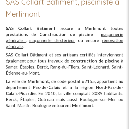
SAS Collart Bâtiment, pisciniste à
Merlimont
SAS Collart Bâtiment
assure à
Merlimont
toutes
prestations de
Construction de piscine
:
maçonnerie
générale
,
maçonnerie d'extérieur
ou encore
rénovation
générale
.
SAS Collart Bâtiment et ses artisans certifiés interviennent
également pour tous travaux de
construction de piscine
à
Samer
,
Étaples
,
Berck
,
Rang-du-Fliers
,
Saint-Léonard
,
Saint-
Étienne-au-Mont
.
La ville de
Merlimont
, de code postal 62155, appartient au
département
Pas-de-Calais
et à la région
Nord-Pas-de-
Calais-Picardie
. En 2010, la ville comptait 3089 habitants.
Berck, Étaples, Outreau mais aussi Boulogne-sur-Mer ou
Saint-Martin-Boulogne entourent
Merlimont
.